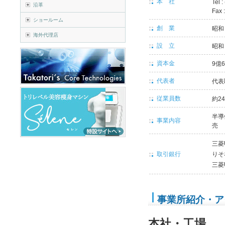
本 社
Tel 
沿革
Fax 
ショールーム
創 業
昭和 
海外代理店
設 立
昭和 
資本金
9億6
代表者
代表
従業員数
約2
半導
事業内容
売
三菱
取引銀行
りそ
三菱
事業所紹介・ア
本社・工場