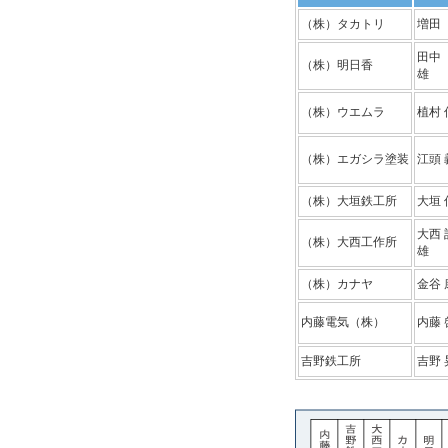
（株）タカトリ
増田
田中
（株）明日香
雄
（株）ウエムラ
植村 
（株）エガシラ塗装
江頭 
（株）大垣鉄工所
大垣 
大西 
（株）大西工作所
雄
（株）カナヤ
金谷 
内藤電気（株）
内藤 
吉野鉄工所
吉野 