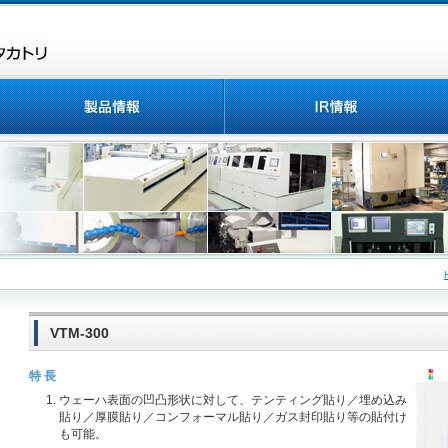
VTM-300
特 長
ウェーハ表面の凹凸形状に対して、テンティング貼り／埋め込み
貼り／厚膜貼り／コンフォーマル貼り／ガス封印貼り等の貼付け
も可能。