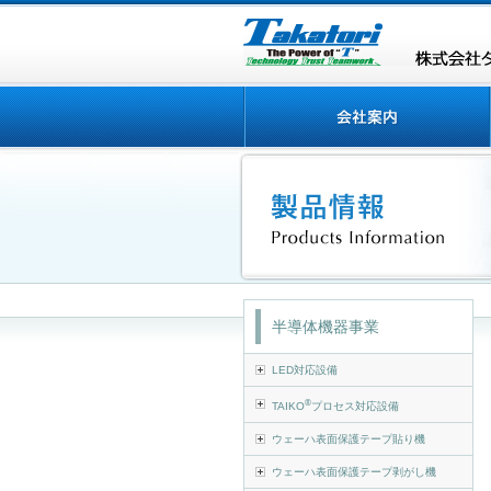
半導体機器事業
LED対応設備
®
TAIKO
プロセス対応設備
ウェーハ表面保護テープ貼り機
ウェーハ表面保護テープ剥がし機