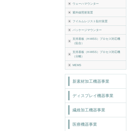
ウェーハマウンター
紫外線照射装置
フイルムレジスト貼付装置
パッケージマウンター
支持基板（H-WSS）プロセス対応機
（貼合）
支持基板（H-WSS）プロセス対応機
（分離）
MEMS
新素材加工機器事業
ディスプレイ機器事業
繊維加工機器事業
医療機器事業