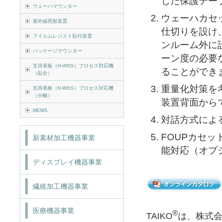
した保護テー
ウェーハマウンター
ウェーハカセ
紫外線照射装置
仕切りを設け
フイルムレジスト貼付装置
ンルーム外に
パッケージマウンター
ーン度の必要
支持基板（H-WSS）プロセス対応機
ることができ
（貼合）
重量化対策を
支持基板（H-WSS）プロセス対応機
（分離）
装置背面から
MEMS
対話方式によ
FOUPカセッ
新素材加工機器事業
能対応（オプ
ディスプレイ機器事業
繊維加工機器事業
医療機器事業
®
TAIKO
は、株式