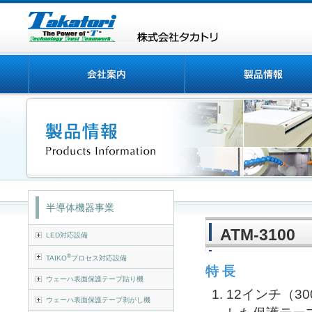
半導体機器事業
ATM-3100
LED対応設備
®
TAIKO
プロセス対応設備
特 長
ウェーハ表面保護テープ貼り機
12インチ（3
ウェーハ表面保護テープ剥がし機